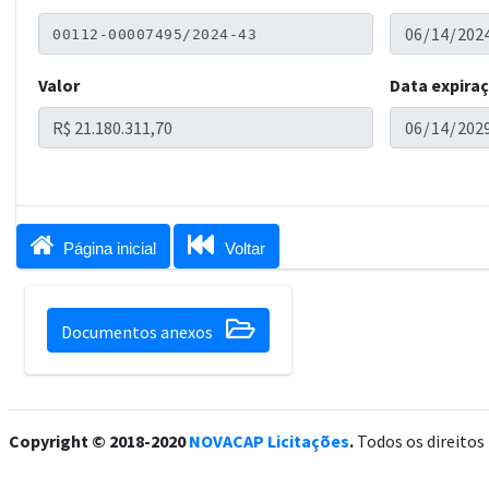
Valor
Data expira


Página inicial
Voltar

Documentos anexos
Copyright © 2018-2020
NOVACAP Licitações
.
Todos os direitos 