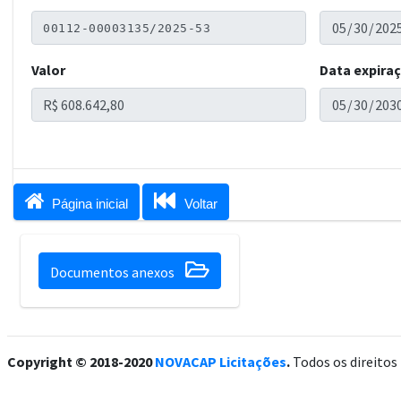
Valor
Data expira


Página inicial
Voltar

Documentos anexos
Copyright © 2018-2020
NOVACAP Licitações
.
Todos os direitos 