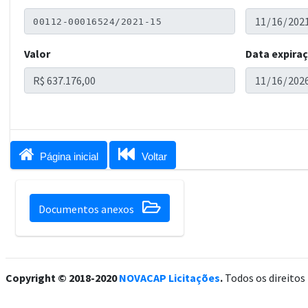
Valor
Data expira


Página inicial
Voltar

Documentos anexos
Copyright © 2018-2020
NOVACAP Licitações
.
Todos os direitos 