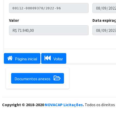
Valor
Data expira


Página inicial
Voltar

Documentos anexos
Copyright © 2018-2020
NOVACAP Licitações
.
Todos os direitos 