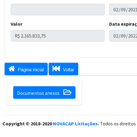
Valor
Data expira


Página inicial
Voltar

Documentos anexos
Copyright © 2018-2020
NOVACAP Licitações
.
Todos os direitos 