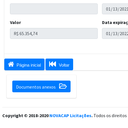
Valor
Data expira


Página inicial
Voltar

Documentos anexos
Copyright © 2018-2020
NOVACAP Licitações
.
Todos os direitos 