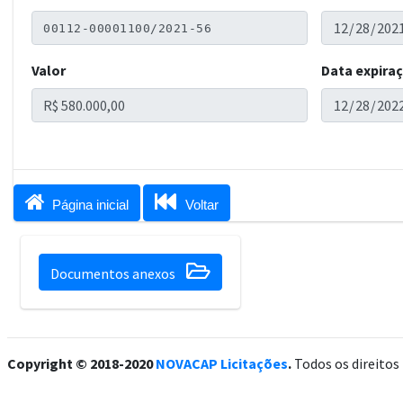
Valor
Data expira


Página inicial
Voltar

Documentos anexos
Copyright © 2018-2020
NOVACAP Licitações
.
Todos os direitos 